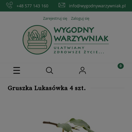
+48 577 143 160
info@wygodnywarzywniak.pl
Zarejestruj się
Zaloguj się
Gruszka Lukasówka 4 szt.