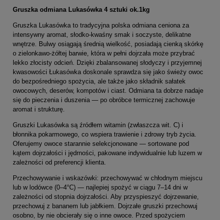
Gruszka odmiana Lukasówka 4 sztuki ok.1kg
Gruszka Lukasówka to tradycyjna polska odmiana ceniona za
intensywny aromat, słodko-kwaśny smak i soczyste, delikatne
wnętrze. Bulwy osiągają średnią wielkość, posiadają cienką skórkę
o zielonkawo-żółtej barwie, która w pełni dojrzała może przybrać
lekko złocisty odcień. Dzięki zbalansowanej słodyczy i przyjemnej
kwasowości Łukasówka doskonale sprawdza się jako świeży owoc
do bezpośredniego spożycia, ale także jako składnik sałatek
owocowych, deserów, kompotów i ciast. Odmiana ta dobrze nadaje
się do pieczenia i duszenia — po obróbce termicznej zachowuje
aromat i strukturę.
Gruszki Lukasówka są źródłem witamin (zwłaszcza wit. C) i
błonnika pokarmowego, co wspiera trawienie i zdrowy tryb życia.
Oferujemy owoce starannie selekcjonowane — sortowane pod
kątem dojrzałości i jędrności, pakowane indywidualnie lub luzem w
zależności od preferencji klienta.
Przechowywanie i wskazówki: przechowywać w chłodnym miejscu
lub w lodówce (0–4°C) — najlepiej spożyć w ciągu 7–14 dni w
zależności od stopnia dojrzałości. Aby przyspieszyć dojrzewanie,
przechowuj z bananem lub jabłkiem. Dojrzałe gruszki przechowuj
osobno, by nie obcierały się o inne owoce. Przed spożyciem