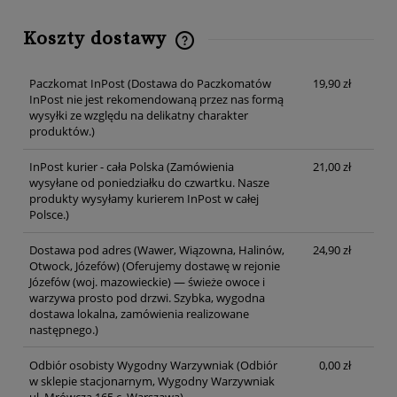
Koszty dostawy
Cena nie zawiera ewentualnych kosztów płatności
Paczkomat InPost
(Dostawa do Paczkomatów
19,90 zł
InPost nie jest rekomendowaną przez nas formą
wysyłki ze względu na delikatny charakter
produktów.)
InPost kurier - cała Polska
(Zamówienia
21,00 zł
wysyłane od poniedziałku do czwartku. Nasze
produkty wysyłamy kurierem InPost w całej
Polsce.)
Dostawa pod adres (Wawer, Wiązowna, Halinów,
24,90 zł
Otwock, Józefów)
(Oferujemy dostawę w rejonie
Józefów (woj. mazowieckie) — świeże owoce i
warzywa prosto pod drzwi. Szybka, wygodna
dostawa lokalna, zamówienia realizowane
następnego.)
Odbiór osobisty Wygodny Warzywniak
(Odbiór
0,00 zł
w sklepie stacjonarnym, Wygodny Warzywniak
ul. Mrówcza 165 c, Warszawa)