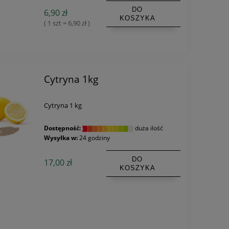
DO
6,90 zł
KOSZYKA
( 1 szt = 6,90 zł )
Cytryna 1kg
Cytryna 1 kg
Dostępność:
duża ilość
Wysyłka w:
24 godziny
DO
17,00 zł
KOSZYKA