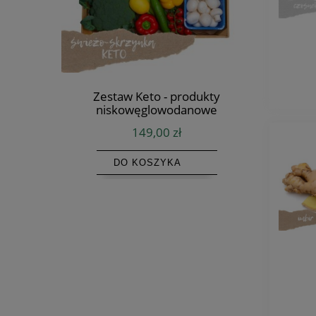
STOP
Zestaw Keto - produkty
Zestaw 
niskowęglowodanowe
149,00 zł
DO KOSZYKA