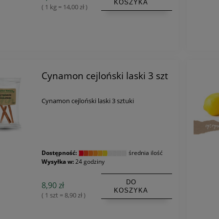
KOSZYKA
( 1 kg = 14,00 zł )
Cynamon cejloński laski 3 szt
Cynamon cejloński laski 3 sztuki
Dostępność:
średnia ilość
Wysyłka w:
24 godziny
DO
8,90 zł
KOSZYKA
( 1 szt = 8,90 zł )