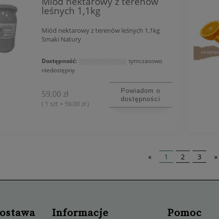
Miód nektarowy z terenów
leśnych 1,1kg
Miód nektarowy z terenów leśnych 1,1kg
Smaki Natury
Dostępność:
tymczasowo
niedostępny
Powiadom o
59,00 zł
dostępności
( 1 szt = 59,00 zł )
«
1
2
3
»
dostawa
Informacje
Pomoc