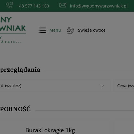
+48 577 143 160
info@wygodnywarzywniak.pl
Menu
Świeże owoce
więcej
 przeglądania
t: (wybierz)
Cena: (wy
DPORNOŚĆ
Buraki okrągłe 1kg