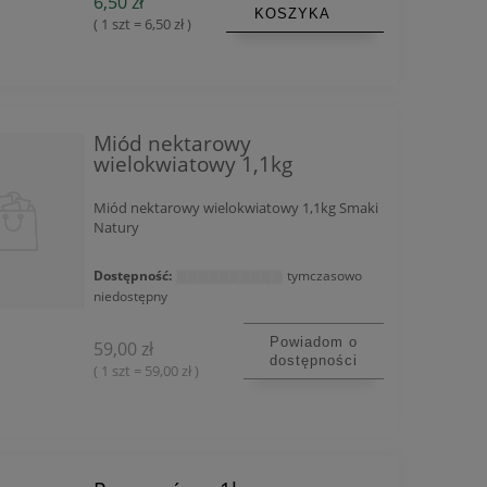
6,50 zł
KOSZYKA
( 1 szt = 6,50 zł )
Miód nektarowy
wielokwiatowy 1,1kg
Miód nektarowy wielokwiatowy 1,1kg Smaki
Natury
Dostępność:
tymczasowo
niedostępny
Powiadom o
59,00 zł
dostępności
( 1 szt = 59,00 zł )