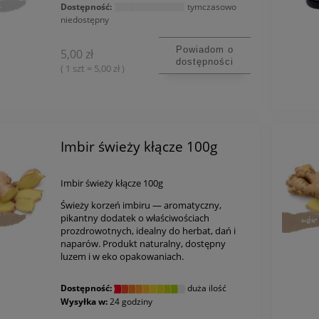
Dostępność:
tymczasowo
niedostępny
Powiadom o
5,00 zł
dostępności
( 1 szt = 5,00 zł )
warzywno-owocowy na
Rodzinna Skrzynka Owoców -
odporność
zestaw świeżych owoców dla
rodziny
179,00 zł
99,00 zł
Imbir świeży kłącze 100g
DO KOSZYKA
DO KOSZYKA
Imbir świeży kłącze 100g
Świeży korzeń imbiru — aromatyczny,
pikantny dodatek o właściwościach
prozdrowotnych, idealny do herbat, dań i
naparów. Produkt naturalny, dostępny
luzem i w eko opakowaniach.
Dostępność:
duża ilość
Wysyłka w:
24 godziny