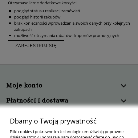
Otrzymasz liczne dodatkowe korzyści:
podgląd statusu realizacji zamówień
podgląd historii zakupów
brak konieczności wprowadzania swoich danych przy kolejnych
zakupach
możliwość otrzymania rabatów i kuponów promocyjnych
ZAREJESTRUJ SIĘ
Moje konto
Płatności i dostawa
Informacje
Dbamy o Twoją prywatność
Pomoc
Pliki cookies i pokrewne im technologie umożliwiają poprawne
działanie strony i pomagają nam dostosować ofertę do Twoich