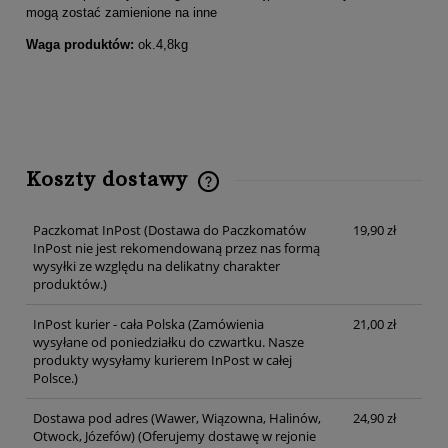
mogą zostać zamienione na inne
Waga produktów:
ok.4,8kg
Koszty dostawy
Cena nie zawiera ewentualnych kosztów płatności
Paczkomat InPost
(Dostawa do Paczkomatów
19,90 zł
InPost nie jest rekomendowaną przez nas formą
wysyłki ze względu na delikatny charakter
produktów.)
InPost kurier - cała Polska
(Zamówienia
21,00 zł
wysyłane od poniedziałku do czwartku. Nasze
produkty wysyłamy kurierem InPost w całej
Polsce.)
Dostawa pod adres (Wawer, Wiązowna, Halinów,
24,90 zł
Otwock, Józefów)
(Oferujemy dostawę w rejonie