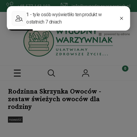
+48 577 143 160
info@wygodnywarzywniak.pl
Zarejestruj się
Zaloguj się
Rodzinna Skrzynka Owoców -
zestaw świeżych owoców dla
rodziny
nowość