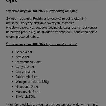
Opis
Świeżo-skrzynka RODZINNA (owocowa) ok.4,8kg
Świeżo – skrzynka Rodzinna (owocowa) to pełna witamin i
naturalnej słodyczy skrzynka świeżych, starannie
wyselekcjonowanych owoców idealna dla całej rodziny. Doskonała
na zdrową przekąskę, do śniadań czy deserów – codzienna porcja
energii prosto od natury.
Świeżo-skrzynka RODZINNA (owocowa) zawiera*
:
Banan 4 szt.
Kiwi 2 szt.
Pomarańcza 2 szt.
Cytryna 2 szt.
Gruszka 3 szt.
Jabłka mix 4 szt.
Winogrona kiść ok.650g
Nektarynki 2 szt.
Mandarynki 2 szt.
Śliwki ok.500g
*Niektóre produkty, z uwagi na brak dostępności w danym terminie,