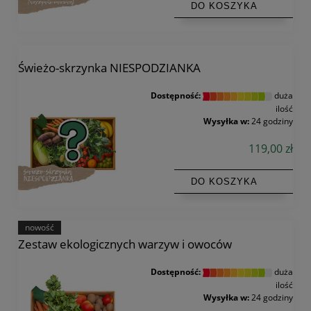
DO KOSZYKA
Świeżo-skrzynka NIESPODZIANKA
Dostępność:
duża
ilość
Wysyłka w:
24 godziny
119,00 zł
DO KOSZYKA
nowość
Zestaw ekologicznych warzyw i owoców
Dostępność:
duża
ilość
Wysyłka w:
24 godziny