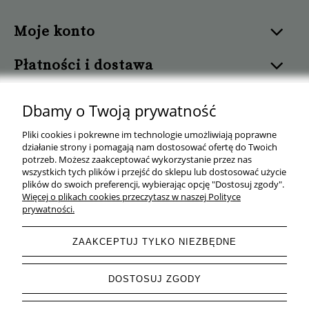
Moje konto
Płatności i dostawa
Informacje
Dbamy o Twoją prywatność
Pomoc
Pliki cookies i pokrewne im technologie umożliwiają poprawne
działanie strony i pomagają nam dostosować ofertę do Twoich
potrzeb. Możesz zaakceptować wykorzystanie przez nas
O nas
wszystkich tych plików i przejść do sklepu lub dostosować użycie
plików do swoich preferencji, wybierając opcję "Dostosuj zgody".
Więcej o plikach cookies przeczytasz w naszej Polityce
prywatności.
ZAAKCEPTUJ TYLKO NIEZBĘDNE
Wygodny Warzywniak
| ul. Mrówcza 165C, 04-768 Warszawa | NIP:
527 241 56 11 | Tel.
+48 577 143 160
| e-mail:
wygodnywarzywniak@gmail.com
DOSTOSUJ ZGODY