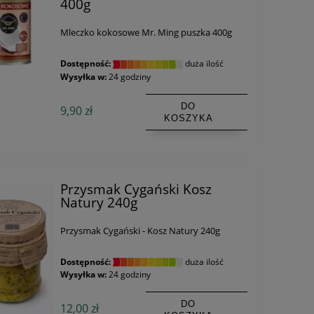
400g
Mleczko kokosowe Mr. Ming puszka 400g
Dostępność:
duża ilość
Wysyłka w:
24 godziny
DO
9,90 zł
KOSZYKA
Przysmak Cygański Kosz
Natury 240g
Przysmak Cygański - Kosz Natury 240g
Dostępność:
duża ilość
Wysyłka w:
24 godziny
DO
12,00 zł