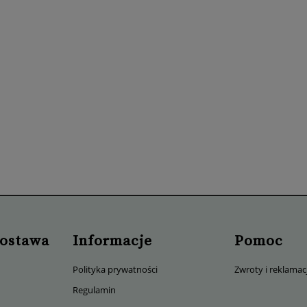
warzywno-owocowy na
Rodzinna Skrzynka Owoców -
odporność
zestaw świeżych owoców dla
rodziny
179,00 zł
99,00 zł
DO KOSZYKA
DO KOSZYKA
dostawa
Informacje
Pomoc
Polityka prywatności
Zwroty i reklamac
Regulamin