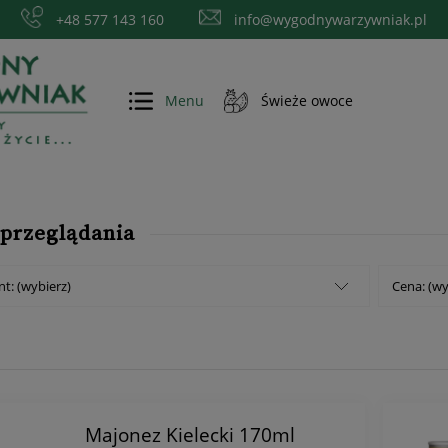
+48 577 143 160
info@wygodnywarzywniak.pl
Menu
Świeże owoce
więcej
 przeglądania
t: (wybierz)
Cena: (wy
Majonez Kielecki 170ml