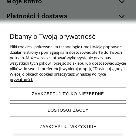
Moje konto
Płatności i dostawa
Informacje
Dbamy o Twoją prywatność
Pomoc
Pliki cookies i pokrewne im technologie umożliwiają poprawne
działanie strony i pomagają nam dostosować ofertę do Twoich
potrzeb. Możesz zaakceptować wykorzystanie przez nas
O nas
wszystkich tych plików i przejść do sklepu lub dostosować użycie
plików do swoich preferencji, wybierając opcję "Dostosuj zgody".
Więcej o plikach cookies przeczytasz w naszej Polityce
prywatności.
ZAAKCEPTUJ TYLKO NIEZBĘDNE
Wygodny Warzywniak
| ul. Mrówcza 165C, 04-768 Warszawa | NIP:
527 241 56 11 | Tel.
+48 577 143 160
| e-mail:
wygodnywarzywniak@gmail.com
DOSTOSUJ ZGODY
ZAAKCEPTUJ WSZYSTKIE