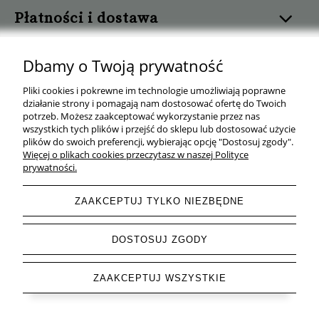
Płatności i dostawa
Informacje
Dbamy o Twoją prywatność
Pomoc
Pliki cookies i pokrewne im technologie umożliwiają poprawne
działanie strony i pomagają nam dostosować ofertę do Twoich
potrzeb. Możesz zaakceptować wykorzystanie przez nas
O nas
wszystkich tych plików i przejść do sklepu lub dostosować użycie
plików do swoich preferencji, wybierając opcję "Dostosuj zgody".
Więcej o plikach cookies przeczytasz w naszej Polityce
prywatności.
ZAAKCEPTUJ TYLKO NIEZBĘDNE
Wygodny Warzywniak
| ul. Mrówcza 165C, 04-768 Warszawa | NIP:
527 241 56 11 | Tel.
+48 577 143 160
| e-mail:
wygodnywarzywniak@gmail.com
DOSTOSUJ ZGODY
ZAAKCEPTUJ WSZYSTKIE