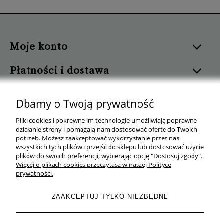
Moje konto
Płatności i dostawa
Informacje
Dbamy o Twoją prywatność
Pomoc
Pliki cookies i pokrewne im technologie umożliwiają poprawne
działanie strony i pomagają nam dostosować ofertę do Twoich
potrzeb. Możesz zaakceptować wykorzystanie przez nas
O nas
wszystkich tych plików i przejść do sklepu lub dostosować użycie
plików do swoich preferencji, wybierając opcję "Dostosuj zgody".
Więcej o plikach cookies przeczytasz w naszej Polityce
prywatności.
ZAAKCEPTUJ TYLKO NIEZBĘDNE
Wygodny Warzywniak
| ul. Mrówcza 165C, 04-768 Warszawa | NIP:
527 241 56 11 | Tel.
+48 577 143 160
| e-mail: