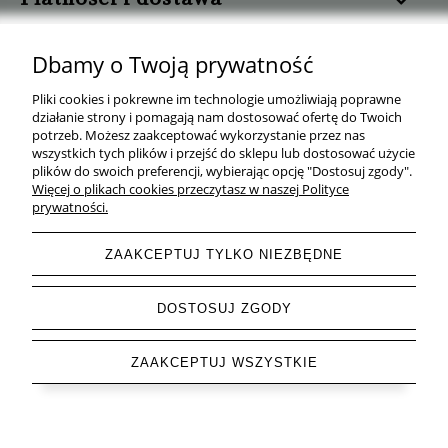
Informacje
Dbamy o Twoją prywatność
Pomoc
Pliki cookies i pokrewne im technologie umożliwiają poprawne
działanie strony i pomagają nam dostosować ofertę do Twoich
potrzeb. Możesz zaakceptować wykorzystanie przez nas
O nas
wszystkich tych plików i przejść do sklepu lub dostosować użycie
plików do swoich preferencji, wybierając opcję "Dostosuj zgody".
Więcej o plikach cookies przeczytasz w naszej Polityce
prywatności.
ZAAKCEPTUJ TYLKO NIEZBĘDNE
Wygodny Warzywniak
| ul. Mrówcza 165C, 04-768 Warszawa | NIP:
527 241 56 11 | Tel.
+48 577 143 160
| e-mail:
wygodnywarzywniak@gmail.com
DOSTOSUJ ZGODY
ZAAKCEPTUJ WSZYSTKIE
pokaż pełną wersję strony