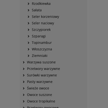
Rzodkiewka
Sałata
Seler korzeniowy
Seler naciowy
Szczypiorek
Szparagi
Topinambur
Włoszczyzna
Ziemniaki
Warzywa suszone
Przetwory warzywne
Surówki warzywne
Pasty warzywne
Świeże owoce
Owoce suszone
Owoce tropikalne
Przetwory owocowe