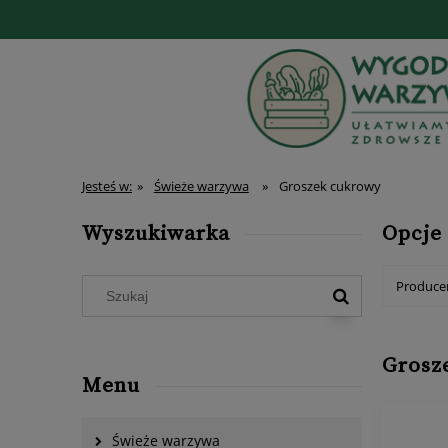
Jesteś w:
»
Świeże warzywa
»
Groszek cukrowy
Wyszukiwarka
Opcje
Producen
Grosz
Menu
Świeże warzywa