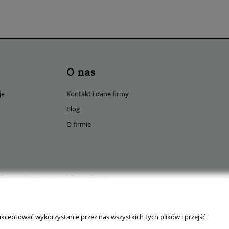
O nas
je
Kontakt i dane firmy
Blog
O firmie
l:
wygodnywarzywniak@gmail.com
kceptować wykorzystanie przez nas wszystkich tych plików i przejść