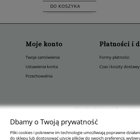
DO KOSZYKA
Moje konto
Płatności i 
Twoje zamówienia
Formy płatności
Ustawienia konta
Czas i koszty dostawy
Przechowalnia
Wygodny Warzywniak
| ul. Mrówc
Dbamy o Twoją prywatność
Pliki cookies i pokrewne im technologie umożliwiają poprawne działa
do sklepu lub dostosować użycie plików do swoich preferencji, wybiera