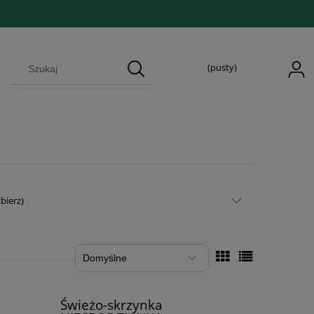
(pusty)
bierz)
Świeżo-skrzynka