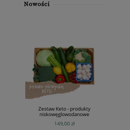
Nowości
STOP
Zestaw Keto - produkty
Zestaw 
niskowęglowodanowe
149,00 zł