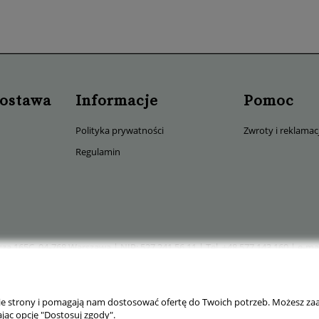
DO KOSZYKA
DO KOSZYKA
dostawa
Informacje
Pomoc
Polityka prywatności
Zwroty i reklamac
Regulamin
za 165C, 04-768 Warszawa | NIP: 527 241 56 11 | Tel.
+48 577 143 160
| e-mai
nie strony i pomagają nam dostosować ofertę do Twoich potrzeb. Możesz zaa
jąc opcję "Dostosuj zgody".