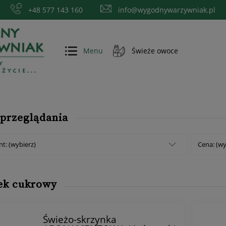
+48 577 143 160
info@wygodnywarzywniak.pl
Menu
Świeże owoce
więcej
 przeglądania
t: (wybierz)
Cena: (wy
ek cukrowy
Świeżo-skrzynka