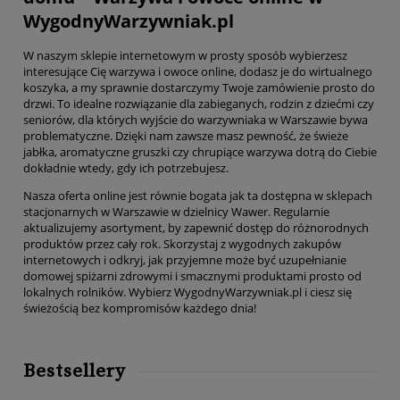
WygodnyWarzywniak.pl
W naszym sklepie internetowym w prosty sposób wybierzesz
interesujące Cię warzywa i owoce online, dodasz je do wirtualnego
koszyka, a my sprawnie dostarczymy Twoje zamówienie prosto do
drzwi. To idealne rozwiązanie dla zabieganych, rodzin z dziećmi czy
seniorów, dla których wyjście do warzywniaka w Warszawie bywa
problematyczne. Dzięki nam zawsze masz pewność, że świeże
jabłka, aromatyczne gruszki czy chrupiące warzywa dotrą do Ciebie
dokładnie wtedy, gdy ich potrzebujesz.
Nasza oferta online jest równie bogata jak ta dostępna w sklepach
stacjonarnych w Warszawie w dzielnicy Wawer. Regularnie
aktualizujemy asortyment, by zapewnić dostęp do różnorodnych
produktów przez cały rok. Skorzystaj z wygodnych zakupów
internetowych i odkryj, jak przyjemne może być uzupełnianie
domowej spiżarni zdrowymi i smacznymi produktami prosto od
lokalnych rolników. Wybierz WygodnyWarzywniak.pl i ciesz się
świeżością bez kompromisów każdego dnia!
Bestsellery