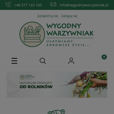
+48 577 143 160
info@wygodnywarzywniak.pl
Zarejestruj się
Zaloguj się