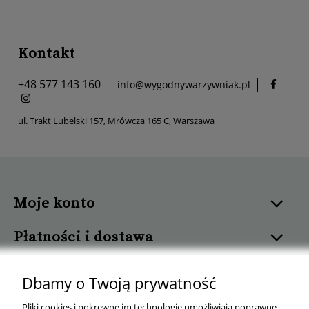
Kontakt
+48 577 143 160
info@wygodnywarzywniak.pl
ul. Trakt Lubelski 157, Mrówcza 165 C, Warszawa
Moje konto
Płatności i dostawa
Informacje
Dbamy o Twoją prywatność
Pomoc
Pliki cookies i pokrewne im technologie umożliwiają poprawne