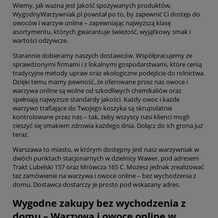
Wiemy, jak ważna jest jakość spożywanych produktów.
WygodnyWarzywniak.pl powstał po to, by zapewnić Ci dostęp do
owoców i warzyw online – zapewniając najwyższą klasę
asortymentu, których gwarantuje świeżość, wyjątkowy smak i
wartości odżywcze.
Starannie dobieramy naszych dostawców. Współpracujemy ze
sprawdzonymi firmami i z lokalnymi gospodarstwami, które cenią
tradycyjne metody upraw oraz ekologiczne podejście do rolnictwa.
Dzięki temu mamy pewność, że oferowane przez nas owoce i
warzywa online są wolne od szkodliwych chemikaliów oraz
spełniają najwyższe standardy jakości. Każdy owoc i każde
warzywo trafiające do Twojego koszyka są skrupulatnie
kontrolowane przez nas – tak, żeby wszyscy nasi klienci mogli
cieszyć się smakiem zdrowia każdego dnia. Dołącz do ich grona już
teraz.
Warszawa to miasto, w którym dostępny jest nasz warzywniak w
dwóch punktach stacjonarnych w dzielnicy Wawer, pod adresem
Trakt Lubelski 157 oraz Mrówcza 165 C. Możesz jednak zrealizować
też zamówienie na warzywa i owoce online – bez wychodzenia z
domu. Dostawca dostarczy je prosto pod wskazany adres.
Wygodne zakupy bez wychodzenia z
domu – Warzywa i owoce online w